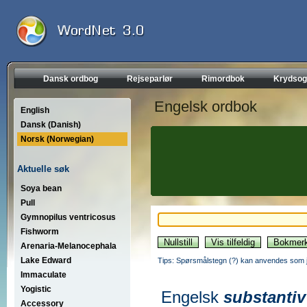
Dansk ordbog
Rejseparlør
Rimordbok
Krydsog
Engelsk ordbok
English
Dansk (Danish)
Norsk (Norwegian)
Aktuelle søk
Soya bean
Pull
Gymnopilus ventricosus
Fishworm
Arenaria-Melanocephala
Lake Edward
Tips: Spørsmålstegn (?) kan anvendes som jo
Immaculate
Yogistic
Engelsk
substantiv
Accessory