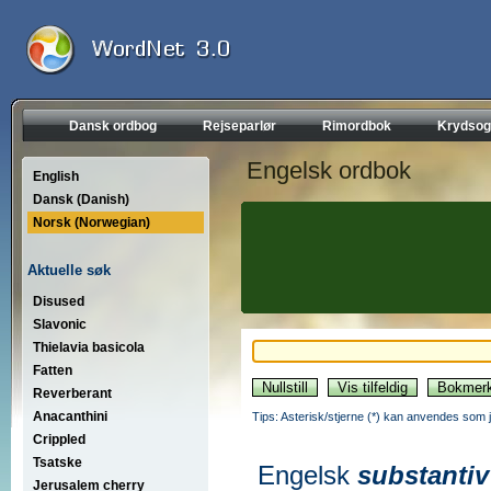
Dansk ordbog
Rejseparlør
Rimordbok
Krydsog
Engelsk ordbok
English
Dansk (Danish)
Norsk (Norwegian)
Aktuelle søk
Disused
Slavonic
Thielavia basicola
Fatten
Reverberant
Anacanthini
Tips: Asterisk/stjerne (*) kan anvendes som jok
Crippled
Tsatske
Engelsk
substantiv
Jerusalem cherry