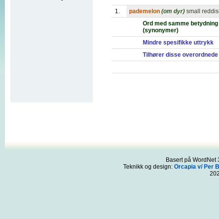
1.
pademelon
(om dyr)
small reddi
Ord med samme betydning
(synonymer)
Mindre spesifikke uttrykk
Tilhører disse overordnede
Basert på WordNet 3
Teknikk og design:
Orcapia v/ Per 
20