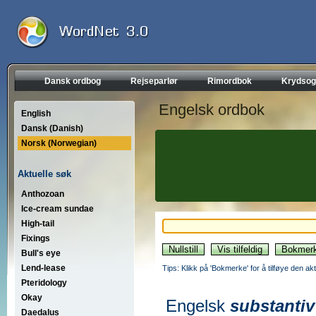
Dansk ordbog
Rejseparlør
Rimordbok
Krydsog
Engelsk ordbok
English
Dansk (Danish)
Norsk (Norwegian)
Aktuelle søk
Anthozoan
Ice-cream sundae
High-tail
Fixings
Bull's eye
Lend-lease
Tips: Klikk på 'Bokmerke' for å tilføye den akt
Pteridology
Okay
Engelsk
substantiv
Daedalus