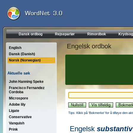
Dansk ordbog
Rejseparlør
Rimordbok
Krydsog
Engelsk ordbok
English
Dansk (Danish)
Norsk (Norwegian)
Aktuelle søk
John Hanning Speke
Francisco Fernandez
Cordoba
Microspore
Adobe lily
Ligate
Tips: Klikk på 'Bokmerke' for å tilføye den akt
Conservative
Vanquish
Engelsk
substantiv
Prink