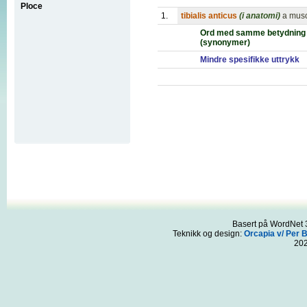
Ploce
1.
tibialis anticus
(i anatomi)
a musc
Ord med samme betydning
(synonymer)
Mindre spesifikke uttrykk
Basert på WordNet 3
Teknikk og design:
Orcapia v/ Per 
20