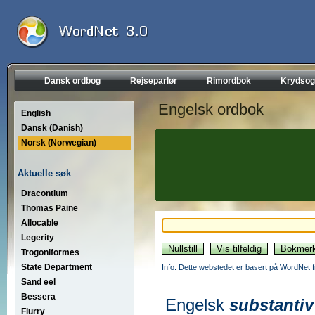
Dansk ordbog
Rejseparlør
Rimordbok
Krydsog
Engelsk ordbok
English
Dansk (Danish)
Norsk (Norwegian)
Aktuelle søk
Dracontium
Thomas Paine
Allocable
Legerity
Trogoniformes
State Department
Info: Dette webstedet er basert på WordNet f
Sand eel
Bessera
Engelsk
substantiv
Flurry