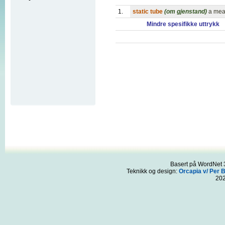
1.
static tube
(om gjenstand)
a meas
Mindre spesifikke uttrykk
Basert på WordNet 3
Teknikk og design:
Orcapia v/ Per 
20