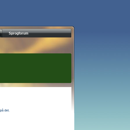
Sprogforum
på det.