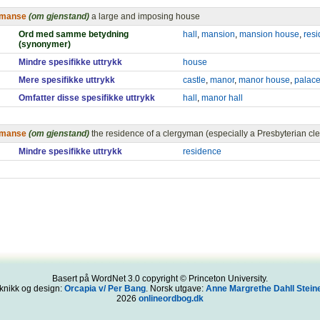
manse
(om gjenstand)
a large and imposing house
Ord med samme betydning
hall
,
mansion
,
mansion house
,
res
(synonymer)
Mindre spesifikke uttrykk
house
Mere spesifikke uttrykk
castle
,
manor
,
manor house
,
palac
Omfatter disse spesifikke uttrykk
hall
,
manor hall
manse
(om gjenstand)
the residence of a clergyman (especially a Presbyterian c
Mindre spesifikke uttrykk
residence
Basert på WordNet 3.0 copyright © Princeton University.
knikk og design:
Orcapia v/ Per Bang
. Norsk utgave:
Anne Margrethe Dahll Steine
2026
onlineordbog.dk