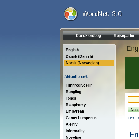
Dansk ordbog
Rejseparlør
Eng
English
Dansk (Danish)
Norsk (Norwegian)
Aktuelle søk
Trinitroglycerin
Bungling
Tongs
Blasphemy
Empyrean
Genus Lumpenus
Tips: I
Alertly
Informality
En
Novelise