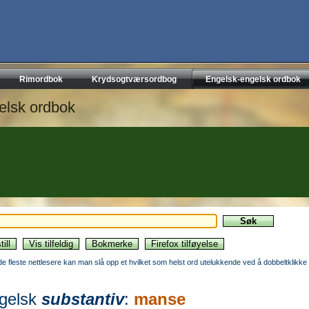
Rimordbok
Krydsogtværsordbog
Engelsk-engelsk ordbok
elsk ordbok
 de fleste nettlesere kan man slå opp et hvilket som helst ord utelukkende ved å dobbeltklikke 
gelsk
substantiv
:
manse