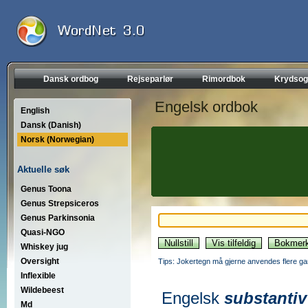
Dansk ordbog
Rejseparlør
Rimordbok
Krydsog
Engelsk ordbok
English
Dansk (Danish)
Norsk (Norwegian)
Aktuelle søk
Genus Toona
Genus Strepsiceros
Genus Parkinsonia
Quasi-NGO
Whiskey jug
Oversight
Tips: Jokertegn må gjerne anvendes flere gan
Inflexible
Wildebeest
Engelsk
substantiv
Md