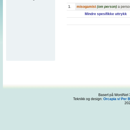
1.
misogamist
(om person)
a perso
Mindre spesifikke uttrykk
Basert på WordNet 3
Teknikk og design:
Orcapia v/ Per 
20