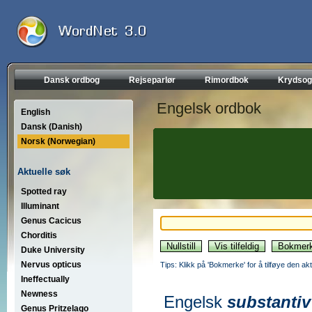
Dansk ordbog
Rejseparlør
Rimordbok
Krydsog
Engelsk ordbok
English
Dansk (Danish)
Norsk (Norwegian)
Aktuelle søk
Spotted ray
Illuminant
Genus Cacicus
Chorditis
Duke University
Nervus opticus
Tips: Klikk på 'Bokmerke' for å tilføye den akt
Ineffectually
Newness
Engelsk
substantiv
Genus Pritzelago