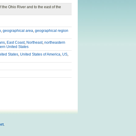
of the Ohio River and to the east of the
n
,
geographical area
,
geographical region
ans
,
East Coast
,
Northeast
,
northeastern
ern United States
ited States
,
United States of America
,
US
,
rt
.