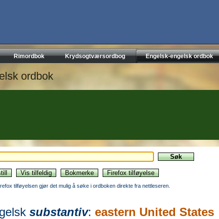
Rimordbok
Krydsogtværsordbog
Engelsk-engelsk ordbok
elsk ordbok
irefox tilføyelsen gjør det mulig å søke i ordboken direkte fra nettleseren.
gelsk
substantiv
:
eastern United States