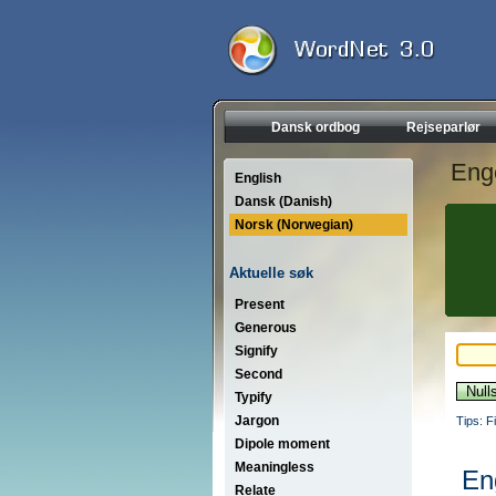
Dansk ordbog
Rejseparlør
Eng
English
Dansk (Danish)
Norsk (Norwegian)
Aktuelle søk
Present
Generous
Signify
Second
Typify
Jargon
Tips: F
Dipole moment
Meaningless
En
Relate