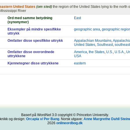
eastern United States
(om sted)
the region of the United States lying to the north 
Mississippi River
Ord med samme betydning
East
(synonymer)
Eksempler på mindre spesifikke
geographic area
,
geographic regio
uttrykk
Omfatter disse spesifikke uttrykk
Appalachian Mountains
,
Appalachi
United States
,
Southeast
,
southeast
Omfatter disse overordnede
America
,
the States
,
U.S.
,
U.S.A.
,
Un
uttrykkene
USA
Kjennetegner disse uttrykkene
eastern
Basert på WordNet 3.0 copyright © Princeton University.
knikk og design:
Orcapia v/ Per Bang
. Norsk utgave:
Anne Margrethe Dahll Steine
2026
onlineordbog.dk