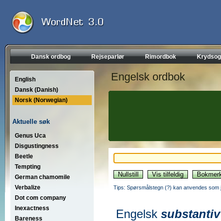
Dansk ordbog
Rejseparlør
Rimordbok
Krydsog
Engelsk ordbok
English
Dansk (Danish)
Norsk (Norwegian)
Aktuelle søk
Genus Uca
Disgustingness
Beetle
Tempting
German chamomile
Verbalize
Tips: Spørsmålstegn (?) kan anvendes som jo
Dot com company
Inexactness
Engelsk
substantiv
Bareness