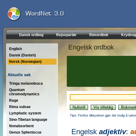
Dansk ordbog
Rejseparlør
Rimordbok
Krydsog
Engelsk ordbok
English
Dansk (Danish)
Norsk (Norwegian)
Aktuelle søk
Tringa melanoleuca
Quantum
chromodynamics
Rage
Rima vulvae
Lymphatic system
Tips: Firefox tilføyelsen gjør det mulig å søke
Sino-Tibetan language
Nonabsorbent
Engelsk
adjektiv
:
a
Genus Spheniscus