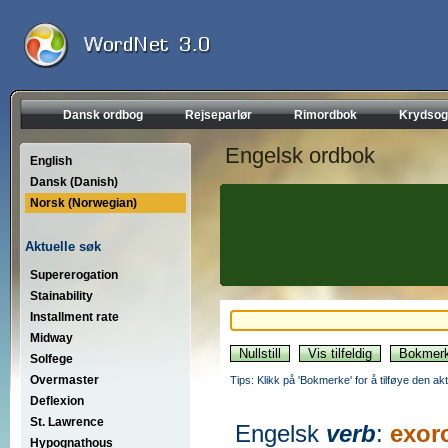
Dansk ordbog
Rejseparlør
Rimordbok
Krydsog
Engelsk ordbok
English
Dansk (Danish)
Norsk (Norwegian)
Aktuelle søk
Supererogation
Stainability
Installment rate
Midway
Solfege
Overmaster
Tips: Klikk på 'Bokmerke' for å tilføye den akt
Deflexion
St. Lawrence
Engelsk
verb
:
exor
Hypognathous