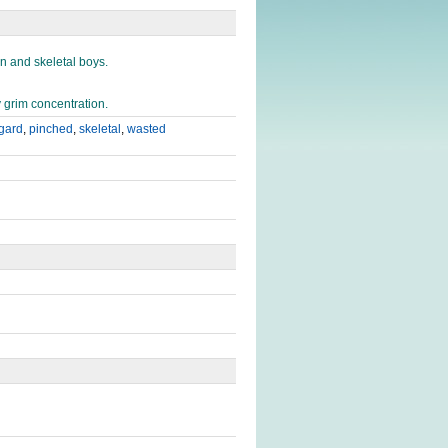
n and skeletal boys.
y grim concentration.
gard
,
pinched
,
skeletal
,
wasted