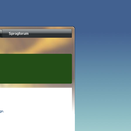
Sprogforum
egn.