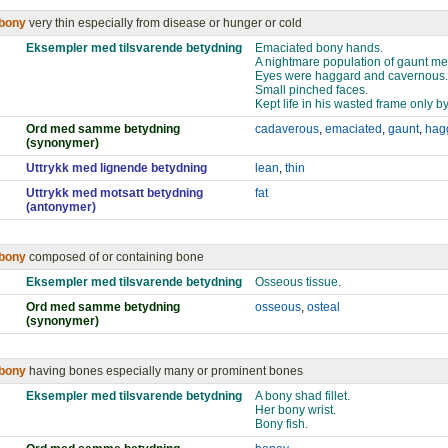
bony
very thin especially from disease or hunger or cold
Eksempler med tilsvarende betydning
Emaciated bony hands.
A nightmare population of gaunt me
Eyes were haggard and cavernous.
Small pinched faces.
Kept life in his wasted frame only b
Ord med samme betydning
cadaverous
,
emaciated
,
gaunt
,
hag
(synonymer)
Uttrykk med lignende betydning
lean
,
thin
Uttrykk med motsatt betydning
fat
(antonymer)
bony
composed of or containing bone
Eksempler med tilsvarende betydning
Osseous tissue.
Ord med samme betydning
osseous
,
osteal
(synonymer)
bony
having bones especially many or prominent bones
Eksempler med tilsvarende betydning
A bony shad fillet.
Her bony wrist.
Bony fish.