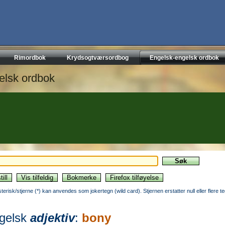
Rimordbok
Krydsogtværsordbog
Engelsk-engelsk ordbok
elsk ordbok
sterisk/stjerne (*) kan anvendes som jokertegn (wild card). Stjernen erstatter null eller flere t
gelsk
adjektiv
:
bony