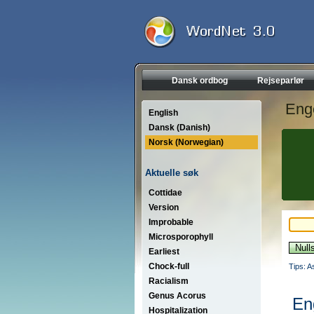
Dansk ordbog
Rejseparlør
Eng
English
Dansk (Danish)
Norsk (Norwegian)
Aktuelle søk
Cottidae
Version
Improbable
Microsporophyll
Earliest
Chock-full
Tips: A
Racialism
Genus Acorus
En
Hospitalization