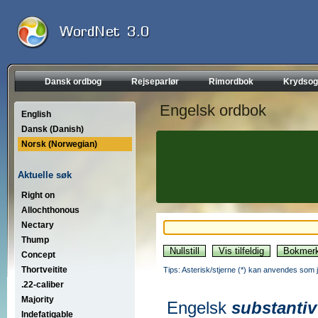
Dansk ordbog
Rejseparlør
Rimordbok
Krydsog
Engelsk ordbok
English
Dansk (Danish)
Norsk (Norwegian)
Aktuelle søk
Right on
Allochthonous
Nectary
Thump
Concept
Thortveitite
Tips: Asterisk/stjerne (*) kan anvendes som jok
.22-caliber
Majority
Engelsk
substantiv
Indefatigable