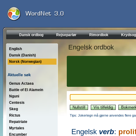
Dansk ordbog
Rejseparlør
Rimordbok
Krydsog
Engelsk ordbok
English
Dansk (Danish)
Norsk (Norwegian)
Aktuelle søk
Genus Actaea
Battle of El Alamein
Nguni
Centesis
Skeg
Rictus
Tips: Jokertegn må gjerne anvendes flere gan
Repatriate
Myrtales
Engelsk
verb
:
proli
Encumber