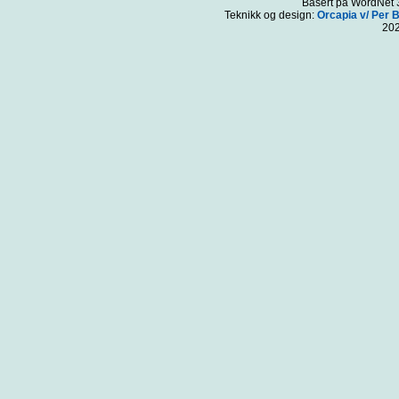
Basert på WordNet 3
Teknikk og design:
Orcapia v/ Per 
20