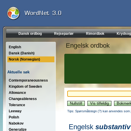
Dansk ordbog
Rejseparlør
Rimordbok
Krydsog
Engelsk ordbok
English
Dansk (Danish)
Norsk (Norwegian)
Aktuelle søk
Contemporaneousness
Kingdom of Sweden
Allowance
Changeableness
Tolerance
Leeway
Tips: Spørsmålstegn (?) kan anvendes som jo
Polish
Nabokov
Engelsk
substantiv
Generalize