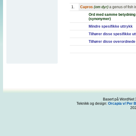
1.
Capros
(om dyr)
a genus of fish 
Ord med samme betydning
(synonymer)
Mindre spesifikke uttrykk
Tilhører disse spesifikke u
Tilhører disse overordnede
Basert på WordNet 3
Teknikk og design:
Orcapia v/ Per 
20