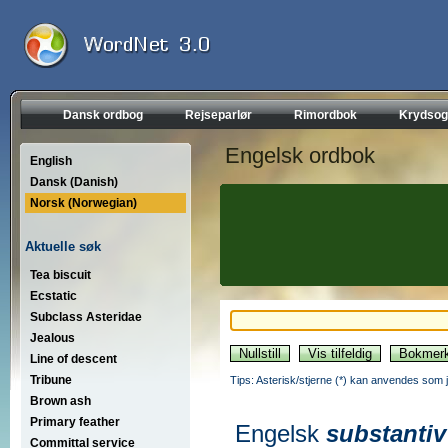
Dansk ordbog
Rejseparlør
Rimordbok
Krydsog
Engelsk ordbok
English
Dansk (Danish)
Norsk (Norwegian)
Aktuelle søk
Tea biscuit
Ecstatic
Subclass Asteridae
Jealous
Line of descent
Tribune
Tips: Asterisk/stjerne (*) kan anvendes som jok
Brown ash
Primary feather
Engelsk
substantiv
Committal service