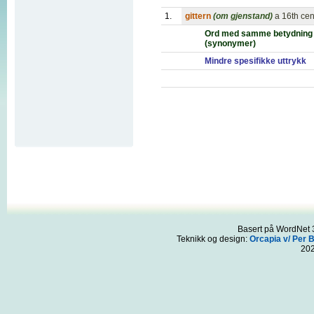
1.
gittern
(om gjenstand)
a 16th cen
Ord med samme betydning
(synonymer)
Mindre spesifikke uttrykk
Basert på WordNet 3
Teknikk og design:
Orcapia v/ Per 
20