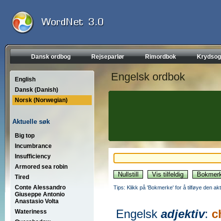
Dansk ordbog
Rejseparlør
Rimordbok
Krydsog
Engelsk ordbok
English
Dansk (Danish)
Norsk (Norwegian)
Aktuelle søk
Big top
Incumbrance
Insufficiency
Armored sea robin
Tired
Conte Alessandro
Tips: Klikk på 'Bokmerke' for å tilføye den akt
Giuseppe Antonio
Anastasio Volta
Engelsk
adjektiv
:
c
Wateriness