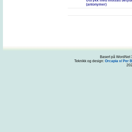
Uttrykk med motsatt betyd
(antonymer)
Basert på WordNet 3
Teknikk og design:
Orcapia v/ Per 
20