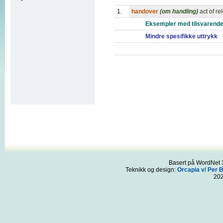
1.
handover
(om handling)
act of re
Eksempler med tilsvarende
Mindre spesifikke uttrykk
Basert på WordNet 3
Teknikk og design:
Orcapia v/ Per 
20