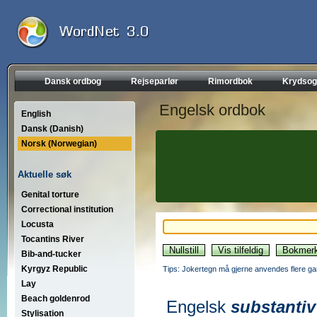
Dansk ordbog
Rejseparlør
Rimordbok
Krydsog
Engelsk ordbok
English
Dansk (Danish)
Norsk (Norwegian)
Aktuelle søk
Genital torture
Correctional institution
Locusta
Tocantins River
Bib-and-tucker
Kyrgyz Republic
Tips: Jokertegn må gjerne anvendes flere gan
Lay
Beach goldenrod
Engelsk
substantiv
Stylisation