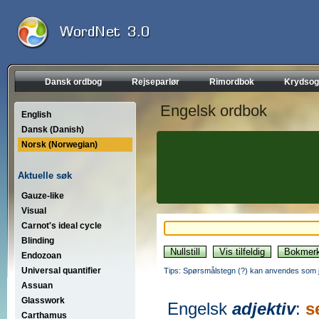
Dansk ordbog
Rejseparlør
Rimordbok
Krydsog
Engelsk ordbok
English
Dansk (Danish)
Norsk (Norwegian)
Aktuelle søk
Gauze-like
Visual
Carnot's ideal cycle
Blinding
Endozoan
Universal quantifier
Tips: Spørsmålstegn (?) kan anvendes som jo
Assuan
Glasswork
Engelsk
adjektiv
:
s
Carthamus