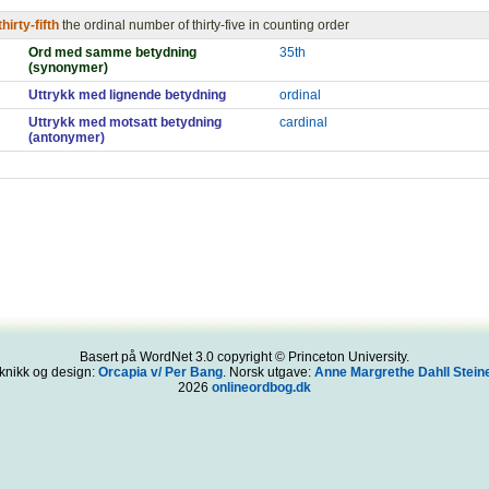
thirty-fifth
the ordinal number of thirty-five in counting order
Ord med samme betydning
35th
(synonymer)
Uttrykk med lignende betydning
ordinal
Uttrykk med motsatt betydning
cardinal
(antonymer)
Basert på WordNet 3.0 copyright © Princeton University.
knikk og design:
Orcapia v/ Per Bang
. Norsk utgave:
Anne Margrethe Dahll Steine
2026
onlineordbog.dk