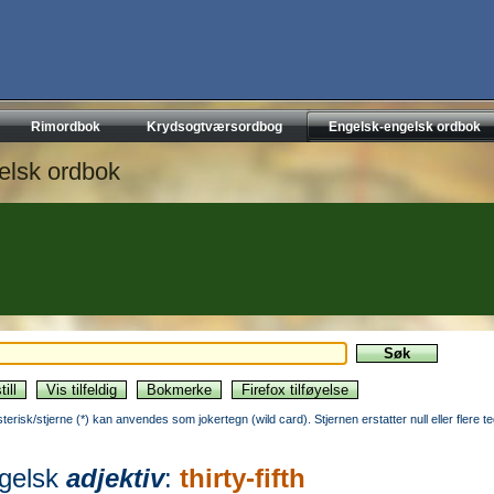
Rimordbok
Krydsogtværsordbog
Engelsk-engelsk ordbok
elsk ordbok
sterisk/stjerne (*) kan anvendes som jokertegn (wild card). Stjernen erstatter null eller flere t
gelsk
adjektiv
:
thirty-fifth