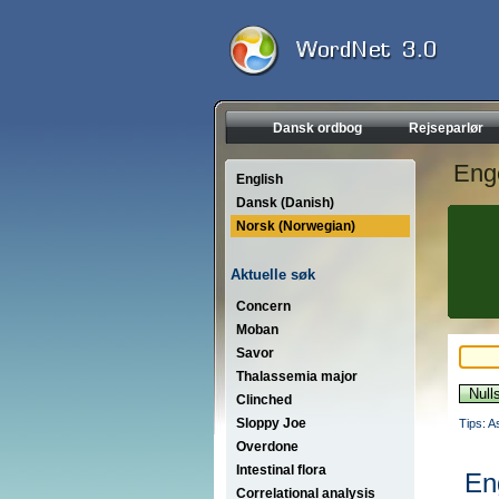
Dansk ordbog
Rejseparlør
Eng
English
Dansk (Danish)
Norsk (Norwegian)
Aktuelle søk
Concern
Moban
Savor
Thalassemia major
Clinched
Sloppy Joe
Tips: A
Overdone
Intestinal flora
En
Correlational analysis