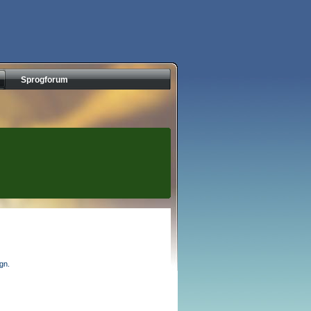
Sprogforum
egn.