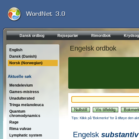
Dansk ordbog
Rejseparlør
Rimordbok
Krydsog
Engelsk ordbok
English
Dansk (Danish)
Norsk (Norwegian)
Aktuelle søk
Mendelevium
Games-mistress
Unadulterated
Tringa melanoleuca
Quantum
chromodynamics
Tips: Klikk på 'Bokmerke' for å tilføye den akt
Rage
Rima vulvae
Engelsk
substantiv
Lymphatic system