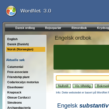
Dansk ordbog
Rejseparlør
Rimordbok
Krydsog
Engelsk ordbok
English
Dansk (Danish)
Norsk (Norwegian)
Aktuelle søk
Catamenial
Free-associate
Friendship plant
Codariocalyx motorius
Eisenhower
Knapsack
Info: Dette webstedet er basert på WordNet f
Giosue Carducci
Simoleons
Engelsk
substantiv
Archaeobacteria