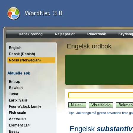
Dansk ordbog
Rejseparlør
Rimordbok
Krydsog
Engelsk ordbok
English
Dansk (Danish)
Norsk (Norwegian)
Aktuelle søk
Entrap
Bewitch
Tudor
Larix lyallii
Four-o'clock family
Fish scale
Tips: Jokertegn må gjerne anvendes flere gan
Acervulus
Element 114
Engelsk
substantiv
Essay