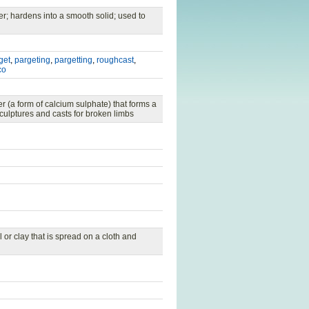
r; hardens into a smooth solid; used to
get
,
pargeting
,
pargetting
,
roughcast
,
co
 (a form of calcium sulphate) that forms a
ulptures and casts for broken limbs
 or clay that is spread on a cloth and