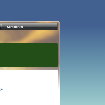
Sprogforum
egn.