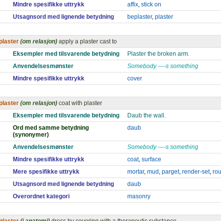
Mindre spesifikke uttrykk
affix
,
stick on
Utsagnsord med lignende betydning
beplaster
,
plaster
plaster
(om relasjon)
apply a plaster cast to
Eksempler med tilsvarende betydning
Plaster the broken arm.
Anvendelsesmønster
Somebody ----s something
Mindre spesifikke uttrykk
cover
plaster
(om relasjon)
coat with plaster
Eksempler med tilsvarende betydning
Daub the wall.
Ord med samme betydning
daub
(synonymer)
Anvendelsesmønster
Somebody ----s something
Mindre spesifikke uttrykk
coat
,
surface
Mere spesifikke uttrykk
mortar
,
mud
,
parget
,
render-set
,
ro
Utsagnsord med lignende betydning
daub
Overordnet kategori
masonry