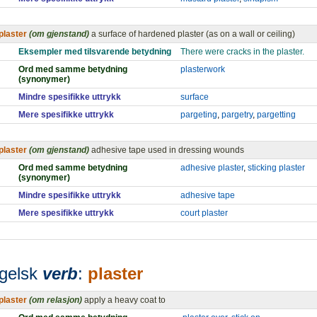
plaster
(om gjenstand)
a surface of hardened plaster (as on a wall or ceiling)
Eksempler med tilsvarende betydning
There were cracks in the plaster.
Ord med samme betydning
plasterwork
(synonymer)
Mindre spesifikke uttrykk
surface
Mere spesifikke uttrykk
pargeting
,
pargetry
,
pargetting
plaster
(om gjenstand)
adhesive tape used in dressing wounds
Ord med samme betydning
adhesive plaster
,
sticking plaster
(synonymer)
Mindre spesifikke uttrykk
adhesive tape
Mere spesifikke uttrykk
court plaster
gelsk
verb
:
plaster
plaster
(om relasjon)
apply a heavy coat to