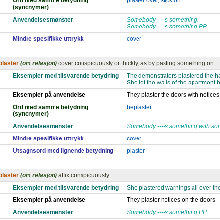
Ord med samme betydning
plaster over
,
stick on
(synonymer)
Anvendelsesmønster
Somebody ----s something.
Somebody ----s something PP
Mindre spesifikke uttrykk
cover
plaster
(om relasjon)
cover conspicuously or thickly, as by pasting something on
Eksempler med tilsvarende betydning
The demonstrators plastered the ha
She let the walls of the apartment 
Eksempler på anvendelse
They plaster the doors with notices
Ord med samme betydning
beplaster
(synonymer)
Anvendelsesmønster
Somebody ----s something with so
Mindre spesifikke uttrykk
cover
Utsagnsord med lignende betydning
plaster
plaster
(om relasjon)
affix conspicuously
Eksempler med tilsvarende betydning
She plastered warnings all over the
Eksempler på anvendelse
They plaster notices on the doors
Anvendelsesmønster
Somebody ----s something PP