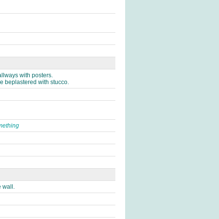
llways with posters.
be beplastered with stucco.
mething
 wall.