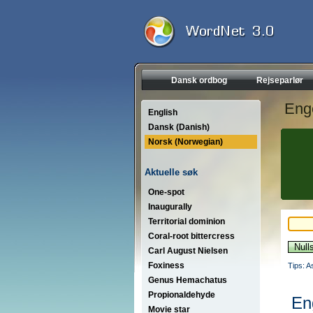
Dansk ordbog
Rejseparlør
Eng
English
Dansk (Danish)
Norsk (Norwegian)
Aktuelle søk
One-spot
Inaugurally
Territorial dominion
Coral-root bittercress
Carl August Nielsen
Foxiness
Tips: A
Genus Hemachatus
Propionaldehyde
En
Movie star