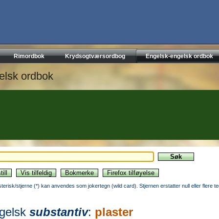
Rimordbok
Krydsogtværsordbog
Engelsk-engelsk ordbok
elsk ordbok
sterisk/stjerne (*) kan anvendes som jokertegn (wild card). Stjernen erstatter null eller flere t
gelsk
substantiv
:
plaster