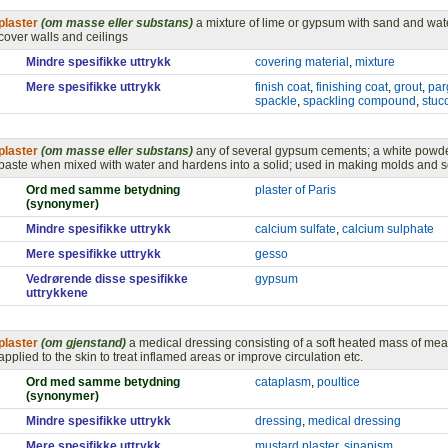
plaster
(om masse eller substans)
a mixture of lime or gypsum with sand and wate
cover walls and ceilings
Mindre spesifikke uttrykk
covering material
,
mixture
Mere spesifikke uttrykk
finish coat
,
finishing coat
,
grout
,
par
spackle
,
spackling compound
,
stuc
plaster
(om masse eller substans)
any of several gypsum cements; a white powder
paste when mixed with water and hardens into a solid; used in making molds and sc
Ord med samme betydning
plaster of Paris
(synonymer)
Mindre spesifikke uttrykk
calcium sulfate
,
calcium sulphate
Mere spesifikke uttrykk
gesso
Vedrørende disse spesifikke
gypsum
uttrykkene
plaster
(om gjenstand)
a medical dressing consisting of a soft heated mass of meal
applied to the skin to treat inflamed areas or improve circulation etc.
Ord med samme betydning
cataplasm
,
poultice
(synonymer)
Mindre spesifikke uttrykk
dressing
,
medical dressing
Mere spesifikke uttrykk
mustard plaster
,
sinapism