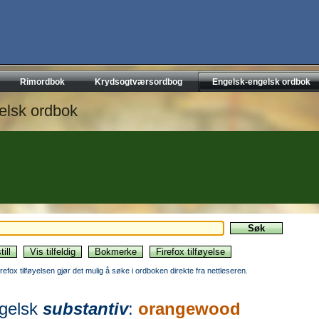
Rimordbok
Krydsogtværsordbog
Engelsk-engelsk ordbok
elsk ordbok
irefox tilføyelsen gjør det mulig å søke i ordboken direkte fra nettleseren.
gelsk
substantiv
:
orangewood