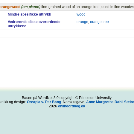
orangewood
(om plante)
fine-grained wood of an orange tree; used in fine woodw
Mindre spesifikke uttrykk
wood
Vedrørende disse overordnede
orange
,
orange tree
uttrykkene
Basert på WordNet 3.0 copyright © Princeton University.
knikk og design:
Orcapia v/ Per Bang
. Norsk utgave:
Anne Margrethe Dahll Steine
2026
onlineordbog.dk