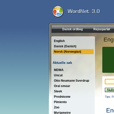
Dansk ordbog
Rejseparlør
Eng
English
Dansk (Danish)
Norsk (Norwegian)
Aktuelle søk
MDMA
Uncut
Otto Neumann Sverdrup
Oral smear
Sleek
Prednisone
Tips: F
Pimiento
Zoo
En
Myriametre