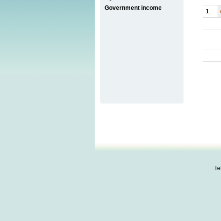
Government income
1.
Te