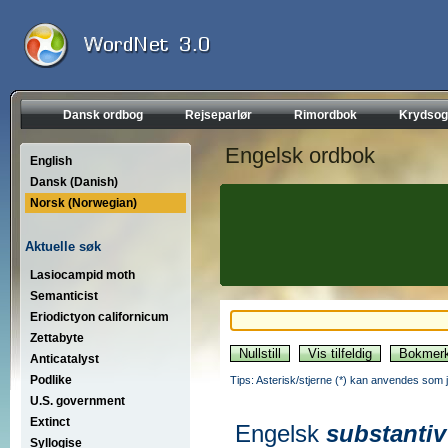
Dansk ordbog
Rejseparlør
Rimordbok
Krydsog
Engelsk ordbok
English
Dansk (Danish)
Norsk (Norwegian)
Aktuelle søk
Lasiocampid moth
Semanticist
Eriodictyon californicum
Zettabyte
Anticatalyst
Podlike
Tips: Asterisk/stjerne (*) kan anvendes som jok
U.S. government
Extinct
Engelsk
substantiv
Syllogise