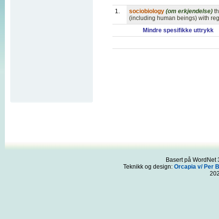
1.
sociobiology
(om erkjendelse)
t
(including human beings) with rega
Mindre spesifikke uttrykk
Basert på WordNet 3
Teknikk og design:
Orcapia v/ Per 
20