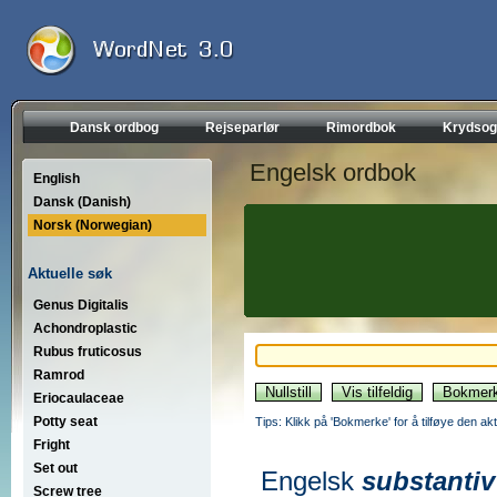
Dansk ordbog
Rejseparlør
Rimordbok
Krydsog
Engelsk ordbok
English
Dansk (Danish)
Norsk (Norwegian)
Aktuelle søk
Genus Digitalis
Achondroplastic
Rubus fruticosus
Ramrod
Eriocaulaceae
Potty seat
Tips: Klikk på 'Bokmerke' for å tilføye den akt
Fright
Set out
Engelsk
substantiv
Screw tree