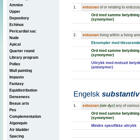
Amnios
1.
entozoan
of or relating to entozoa
Upper
Ord med samme betydning
Depository
(synonymer)
Echinus
Pericardial sac
2.
entozoan
living within a living an
Nude
Eksempler med tilsvarende
Apical
Ord med samme betydning
Quarter round
(synonymer)
Library program
Uttrykk med motsatt betyd
Pollex
(antonymer)
Wall painting
Impasto
Fantasy
Equidistribution
Engelsk
substantiv
Denseness
Beaux arts
1.
entozoan
(om dyr)
any of various 
Pes
Ord med samme betydning
Complementation
(synonymer)
Algonquin
Mindre spesifikke uttrykk
Air bladder
Spacing