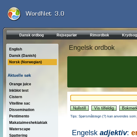
Dansk ordbog
Rejseparlør
Rimordbok
Krydsog
Engelsk ordbok
English
Dansk (Danish)
Norsk (Norwegian)
Aktuelle søk
Orange juice
Inkblot test
Cistern
Vitelline sac
Dissemination
Pentimento
Tips: Spørsmålstegn (?) kan anvendes som jo
Makataimeshekiakiak
Waterscape
Engelsk
adjektiv
:
e
Spattering