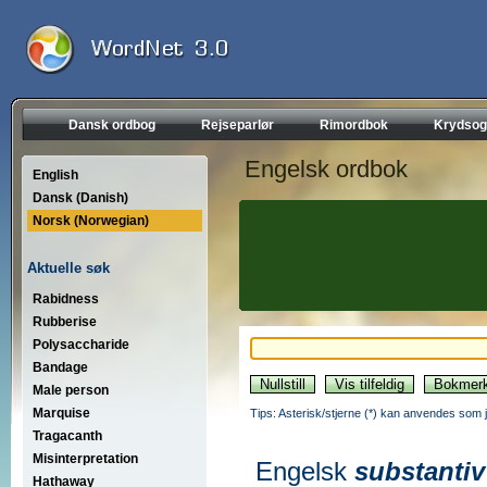
Dansk ordbog
Rejseparlør
Rimordbok
Krydsog
Engelsk ordbok
English
Dansk (Danish)
Norsk (Norwegian)
Aktuelle søk
Rabidness
Rubberise
Polysaccharide
Bandage
Male person
Marquise
Tips: Asterisk/stjerne (*) kan anvendes som jok
Tragacanth
Misinterpretation
Engelsk
substantiv
Hathaway