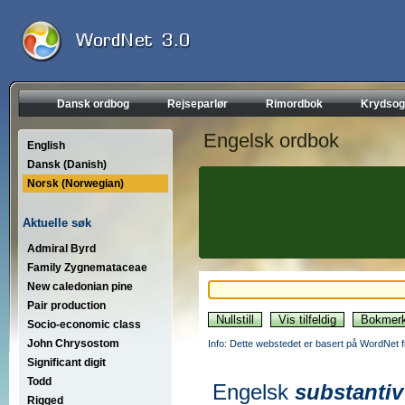
Dansk ordbog
Rejseparlør
Rimordbok
Krydsog
Engelsk ordbok
English
Dansk (Danish)
Norsk (Norwegian)
Aktuelle søk
Admiral Byrd
Family Zygnemataceae
New caledonian pine
Pair production
Socio-economic class
John Chrysostom
Info: Dette webstedet er basert på WordNet f
Significant digit
Todd
Engelsk
substantiv
Rigged