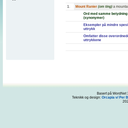
1.
Mount Ranier
(om ting)
a mountai
Ord med samme betydning
(synonymer)
Eksempler på mindre spesi
uttrykk
Omfatter disse overordned
uttrykkene
Basert på WordNet 3
Teknikk og design:
Orcapia v/ Per 
20