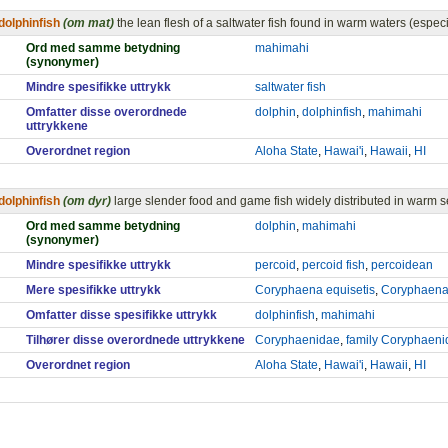
dolphinfish
(om mat)
the lean flesh of a saltwater fish found in warm waters (especi
Ord med samme betydning
mahimahi
(synonymer)
Mindre spesifikke uttrykk
saltwater fish
Omfatter disse overordnede
dolphin
,
dolphinfish
,
mahimahi
uttrykkene
Overordnet region
Aloha State
,
Hawai'i
,
Hawaii
,
HI
dolphinfish
(om dyr)
large slender food and game fish widely distributed in warm 
Ord med samme betydning
dolphin
,
mahimahi
(synonymer)
Mindre spesifikke uttrykk
percoid
,
percoid fish
,
percoidean
Mere spesifikke uttrykk
Coryphaena equisetis
,
Coryphaena
Omfatter disse spesifikke uttrykk
dolphinfish
,
mahimahi
Tilhører disse overordnede uttrykkene
Coryphaenidae
,
family Coryphaeni
Overordnet region
Aloha State
,
Hawai'i
,
Hawaii
,
HI