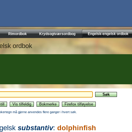
Rimordbok
Krydsogtværsordbog
Engelsk-engelsk ordbok
elsk ordbok
okertegn må gjerne anvendes flere ganger i hvert søk.
gelsk
substantiv
:
dolphinfish