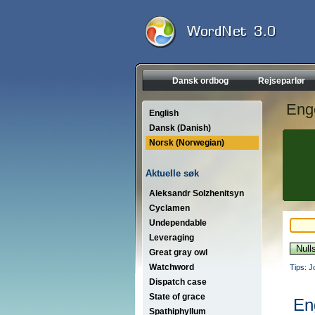
Dansk ordbog
Rejseparlør
Eng
English
Dansk (Danish)
Norsk (Norwegian)
Aktuelle søk
Aleksandr Solzhenitsyn
Cyclamen
Undependable
Leveraging
Great gray owl
Watchword
Tips: J
Dispatch case
State of grace
En
Spathiphyllum