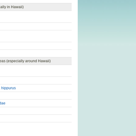
ally in Hawaii)
seas (especially around Hawaii)
 hippurus
dae