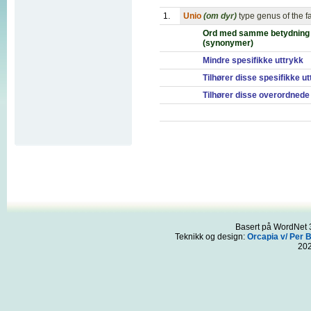
1.
Unio
(om dyr)
type genus of the 
Ord med samme betydning
(synonymer)
Mindre spesifikke uttrykk
Tilhører disse spesifikke u
Tilhører disse overordnede
Basert på WordNet 3
Teknikk og design:
Orcapia v/ Per 
20