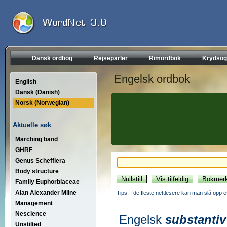
Dansk ordbog
Rejseparlør
Rimordbok
Krydsog
Engelsk ordbok
English
Dansk (Danish)
Norsk (Norwegian)
Aktuelle søk
Marching band
GHRF
Genus Schefflera
Body structure
Family Euphorbiaceae
Alan Alexander Milne
Tips: I de fleste nettlesere kan man slå opp 
Management
Nescience
Engelsk
substantiv
Unstilted