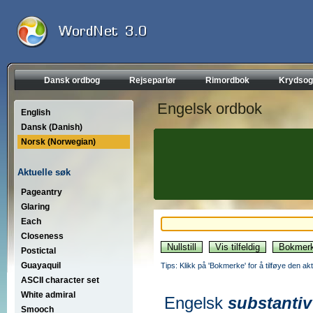
Dansk ordbog
Rejseparlør
Rimordbok
Krydsog
Engelsk ordbok
English
Dansk (Danish)
Norsk (Norwegian)
Aktuelle søk
Pageantry
Glaring
Each
Closeness
Postictal
Guayaquil
Tips: Klikk på 'Bokmerke' for å tilføye den akt
ASCII character set
White admiral
Engelsk
substantiv
Smooch