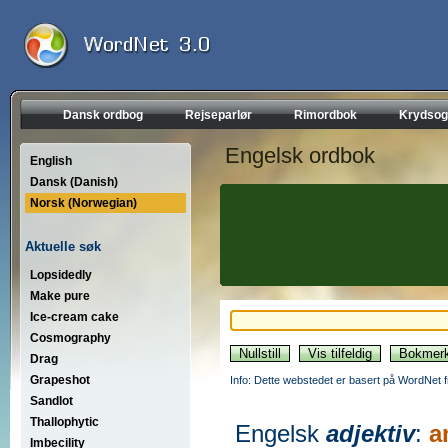
Dansk ordbog
Rejseparlør
Rimordbok
Krydsog
Engelsk ordbok
English
Dansk (Danish)
Norsk (Norwegian)
Aktuelle søk
Lopsidedly
Make pure
Ice-cream cake
Cosmography
Drag
Grapeshot
Info: Dette webstedet er basert på WordNet f
Sandlot
Thallophytic
Engelsk
adjektiv
:
a
Imbecility