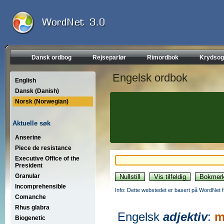
Dansk ordbog
Rejseparlør
Rimordbok
Krydsog
Engelsk ordbok
English
Dansk (Danish)
Norsk (Norwegian)
Aktuelle søk
Anserine
Piece de resistance
Executive Office of the
President
Granular
Incomprehensible
Info: Dette webstedet er basert på WordNet f
Comanche
Rhus glabra
Engelsk
adjektiv
:
m
Biogenetic