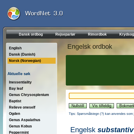
Dansk ordbog
Rejseparlør
Rimordbok
Krydsog
Engelsk ordbok
English
Dansk (Danish)
Norsk (Norwegian)
Aktuelle søk
Inessentiality
Bay leaf
Genus Chrysosplenium
Baptist
Relieve oneself
Ogden
Tips: Spørsmålstegn (?) kan anvendes som jo
Genus Aspalathus
Genus Kobus
Engelsk
substantiv
Peppermint