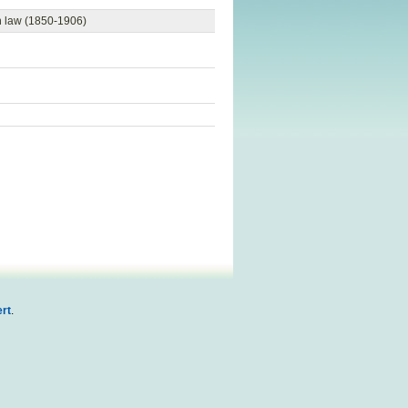
sh law (1850-1906)
rt
.