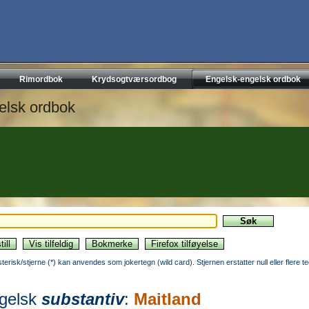
Rimordbok
Krydsogtværsordbog
Engelsk-engelsk ordbok
elsk ordbok
sterisk/stjerne (*) kan anvendes som jokertegn (wild card). Stjernen erstatter null eller flere t
gelsk
substantiv
:
Maitland