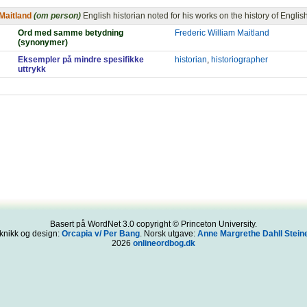
Maitland
(om person)
English historian noted for his works on the history of Engli
Ord med samme betydning
Frederic William Maitland
(synonymer)
Eksempler på mindre spesifikke
historian
,
historiographer
uttrykk
Basert på WordNet 3.0 copyright © Princeton University.
knikk og design:
Orcapia v/ Per Bang
. Norsk utgave:
Anne Margrethe Dahll Steine
2026
onlineordbog.dk