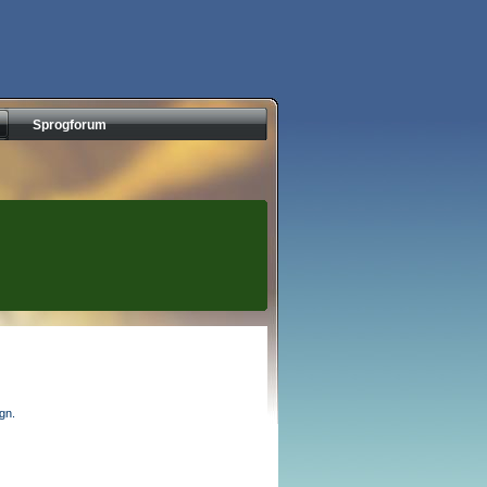
Sprogforum
egn.