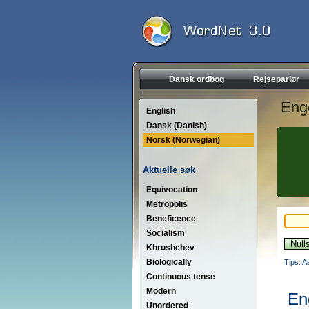
Dansk ordbog
Rejseparlør
Eng
English
Dansk (Danish)
Norsk (Norwegian)
Aktuelle søk
Equivocation
Metropolis
Beneficence
Socialism
Khrushchev
Biologically
Tips: A
Continuous tense
Modern
En
Unordered