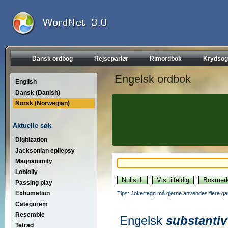
Dansk ordbog
Rejseparlør
Rimordbok
Krydsog
Engelsk ordbok
English
Dansk (Danish)
Norsk (Norwegian)
Aktuelle søk
Digitization
Jacksonian epilepsy
Magnanimity
Loblolly
Passing play
Exhumation
Tips: Jokertegn må gjerne anvendes flere gan
Categorem
Resemble
Engelsk
substantiv
Tetrad