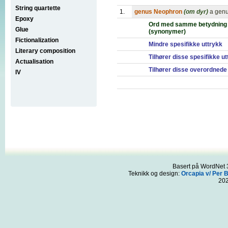
String quartette
1.
genus Neophron
(om dyr)
a genu
Epoxy
Ord med samme betydning
Glue
(synonymer)
Fictionalization
Mindre spesifikke uttrykk
Literary composition
Tilhører disse spesifikke u
Actualisation
Tilhører disse overordnede
IV
Basert på WordNet 3
Teknikk og design:
Orcapia v/ Per 
20