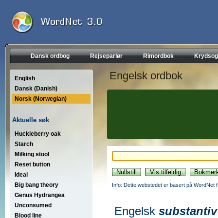
Dansk ordbog
Rejseparlør
Rimordbok
Krydsog
Engelsk ordbok
English
Dansk (Danish)
Norsk (Norwegian)
Aktuelle søk
Huckleberry oak
Starch
Milking stool
Reset button
Ideal
Big bang theory
Info: Dette webstedet er basert på WordNet f
Genus Hydrangea
Unconsumed
Engelsk
substantiv
Blood line