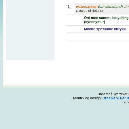
1.
watercannon
(om gjenstand)
a h
crowds of rioters)
Ord med samme betydning
(synonymer)
Mindre spesifikke uttrykk
Basert på WordNet 3
Teknikk og design:
Orcapia v/ Per 
20