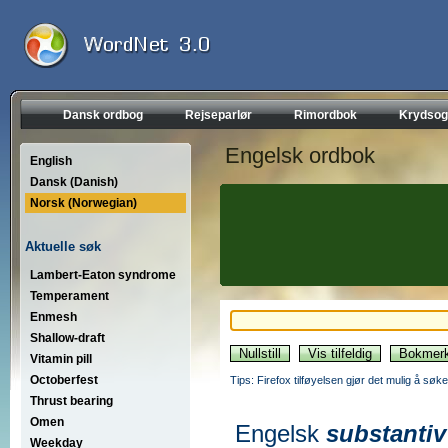
Dansk ordbog
Rejseparlør
Rimordbok
Krydsog
Engelsk ordbok
English
Dansk (Danish)
Norsk (Norwegian)
Aktuelle søk
Lambert-Eaton syndrome
Temperament
Enmesh
Shallow-draft
Vitamin pill
Octoberfest
Tips: Firefox tilføyelsen gjør det mulig å søke
Thrust bearing
Omen
Engelsk
substantiv
Weekday