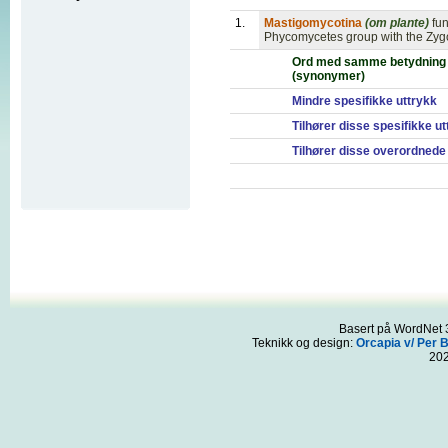
1.
Mastigomycotina
(om plante)
fu
Phycomycetes group with the Zy
Ord med samme betydning
(synonymer)
Mindre spesifikke uttrykk
Tilhører disse spesifikke u
Tilhører disse overordnede
Basert på WordNet 3
Teknikk og design:
Orcapia v/ Per 
20