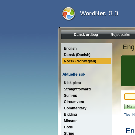
Dansk ordbog
Rejseparlør
Eng
English
Dansk (Danish)
Norsk (Norwegian)
Aktuelle søk
Kick pleat
Straightforward
Sum-up
Circumvent
Commentary
Bidding
Tips: K
Minster
Code
En
String