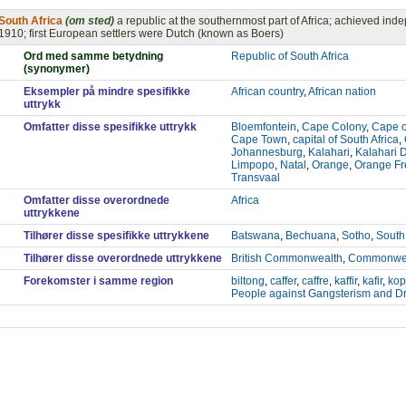
South Africa
(om sted)
a republic at the southernmost part of Africa; achieved i
1910; first European settlers were Dutch (known as Boers)
Ord med samme betydning
Republic of South Africa
(synonymer)
Eksempler på mindre spesifikke
African country
,
African nation
uttrykk
Omfatter disse spesifikke uttrykk
Bloemfontein
,
Cape Colony
,
Cape o
Cape Town
,
capital of South Africa
,
Johannesburg
,
Kalahari
,
Kalahari 
Limpopo
,
Natal
,
Orange
,
Orange Fr
Transvaal
Omfatter disse overordnede
Africa
uttrykkene
Tilhører disse spesifikke uttrykkene
Batswana
,
Bechuana
,
Sotho
,
South
Tilhører disse overordnede uttrykkene
British Commonwealth
,
Commonweal
Forekomster i samme region
biltong
,
caffer
,
caffre
,
kaffir
,
kafir
,
kop
People against Gangsterism and D