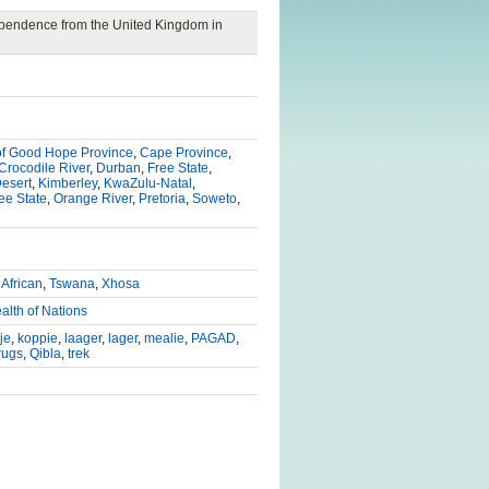
ndependence from the United Kingdom in
f Good Hope Province
,
Cape Province
,
Crocodile River
,
Durban
,
Free State
,
Desert
,
Kimberley
,
KwaZulu-Natal
,
ee State
,
Orange River
,
Pretoria
,
Soweto
,
 African
,
Tswana
,
Xhosa
th of Nations
je
,
koppie
,
laager
,
lager
,
mealie
,
PAGAD
,
rugs
,
Qibla
,
trek