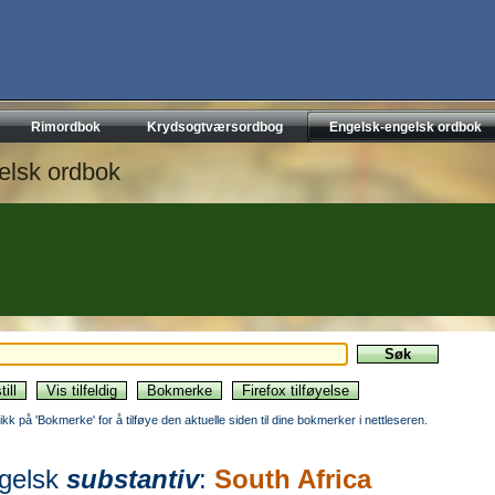
Rimordbok
Krydsogtværsordbog
Engelsk-engelsk ordbok
elsk ordbok
likk på 'Bokmerke' for å tilføye den aktuelle siden til dine bokmerker i nettleseren.
gelsk
substantiv
:
South Africa