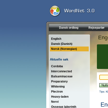
Dansk ordbog
Rejseparlør
Eng
English
Dansk (Danish)
Norsk (Norwegian)
Aktuelle søk
Cordoba
Interconnected
Balsaminaceae
Preparatory
Whitening
Plectron
Tips: K
Heavy-laden
Nervi
En
Osseous labyrinth