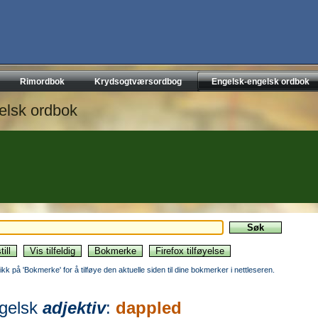
Rimordbok
Krydsogtværsordbog
Engelsk-engelsk ordbok
elsk ordbok
likk på 'Bokmerke' for å tilføye den aktuelle siden til dine bokmerker i nettleseren.
gelsk
adjektiv
:
dappled