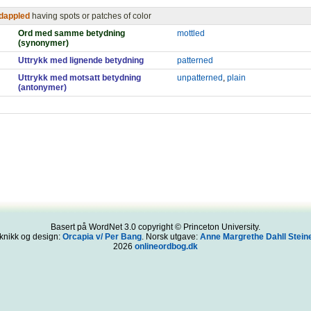
dappled
having spots or patches of color
Ord med samme betydning
mottled
(synonymer)
Uttrykk med lignende betydning
patterned
Uttrykk med motsatt betydning
unpatterned
,
plain
(antonymer)
Basert på WordNet 3.0 copyright © Princeton University.
knikk og design:
Orcapia v/ Per Bang
. Norsk utgave:
Anne Margrethe Dahll Steine
2026
onlineordbog.dk