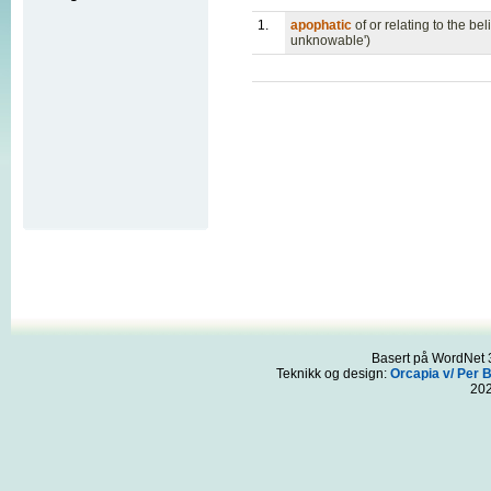
1.
apophatic
of or relating to the b
unknowable')
Basert på WordNet 3
Teknikk og design:
Orcapia v/ Per 
20