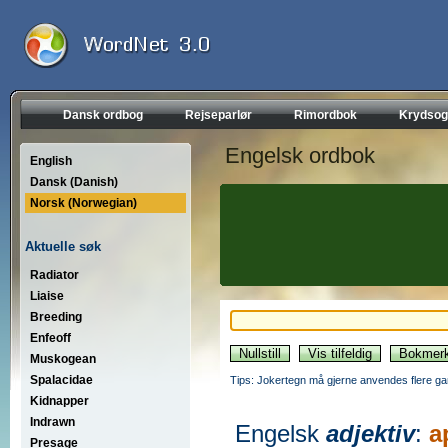
Dansk ordbog
Rejseparlør
Rimordbok
Krydsog
Engelsk ordbok
English
Dansk (Danish)
Norsk (Norwegian)
Aktuelle søk
Radiator
Liaise
Breeding
Enfeoff
Muskogean
Spalacidae
Tips: Jokertegn må gjerne anvendes flere gan
Kidnapper
Indrawn
Engelsk
adjektiv
:
a
Presage