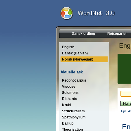
Dansk ordbog
Rejseparlør
Eng
English
Dansk (Danish)
Norsk (Norwegian)
Aktuelle søk
Psophocarpus
Viscose
Solomons
Richards
Krubi
Structuralism
Tips: A
Spathiphyllum
Ball up
En
Theorisation