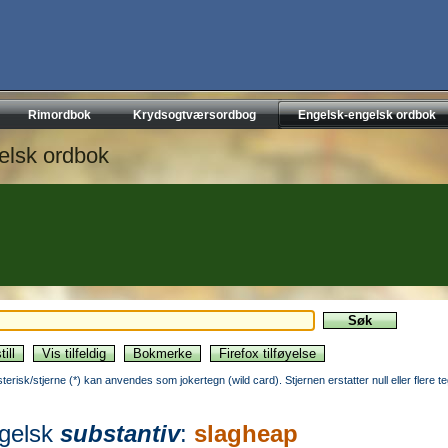
Rimordbok
Krydsogtværsordbog
Engelsk-engelsk ordbok
elsk ordbok
sterisk/stjerne (*) kan anvendes som jokertegn (wild card). Stjernen erstatter null eller flere t
gelsk
substantiv
:
slagheap