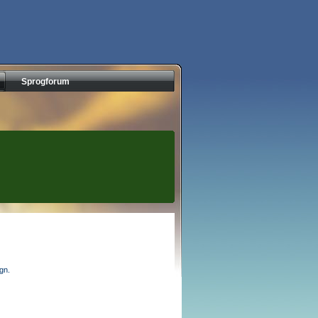
Sprogforum
egn.