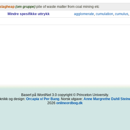
slagheap
(om gruppe)
pile of waste matter from coal mining etc
Mindre spesifikke uttrykk
agglomerate
,
cumulation
,
cumulus
,
Basert på WordNet 3.0 copyright © Princeton University.
knikk og design:
Orcapia v/ Per Bang
. Norsk utgave:
Anne Margrethe Dahll Steine
2026
onlineordbog.dk