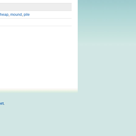
heap
,
mound
,
pile
rt
.