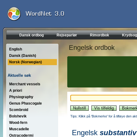
Dansk ordbog
Rejseparlør
Rimordbok
Krydsog
Engelsk ordbok
English
Dansk (Danish)
Norsk (Norwegian)
Aktuelle søk
Merchant vessels
A priori
Physiography
Genus Phascogale
Scombroid
Bolshevik
Tips: Klikk på 'Bokmerke' for å tilføye den akt
Wood-fern
Muscadelle
Engelsk
substantiv
Ostracodermi