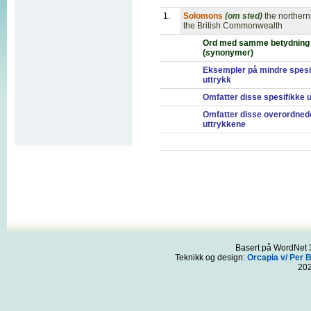
1.
Solomons
(om sted)
the norther
the British Commonwealth
Ord med samme betydning
(synonymer)
Eksempler på mindre spesi
uttrykk
Omfatter disse spesifikke 
Omfatter disse overordned
uttrykkene
Basert på WordNet 3
Teknikk og design:
Orcapia v/ Per 
20