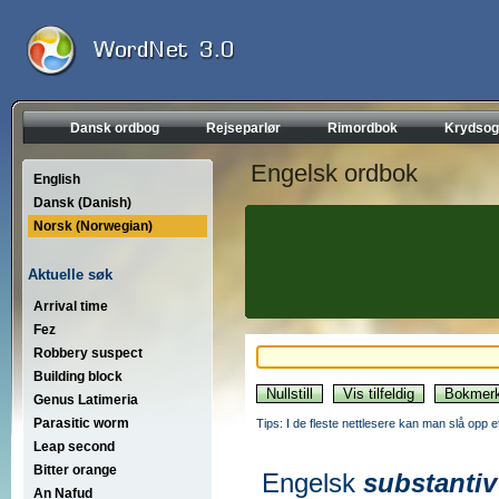
Dansk ordbog
Rejseparlør
Rimordbok
Krydsog
Engelsk ordbok
English
Dansk (Danish)
Norsk (Norwegian)
Aktuelle søk
Arrival time
Fez
Robbery suspect
Building block
Genus Latimeria
Parasitic worm
Tips: I de fleste nettlesere kan man slå opp 
Leap second
Bitter orange
Engelsk
substantiv
An Nafud