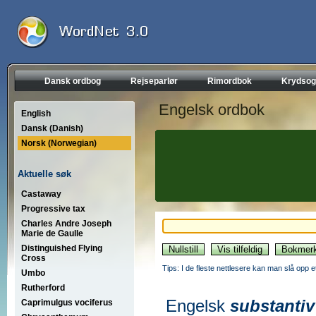
Dansk ordbog
Rejseparlør
Rimordbok
Krydsog
Engelsk ordbok
English
Dansk (Danish)
Norsk (Norwegian)
Aktuelle søk
Castaway
Progressive tax
Charles Andre Joseph
Marie de Gaulle
Distinguished Flying
Cross
Tips: I de fleste nettlesere kan man slå opp 
Umbo
Rutherford
Engelsk
substantiv
Caprimulgus vociferus