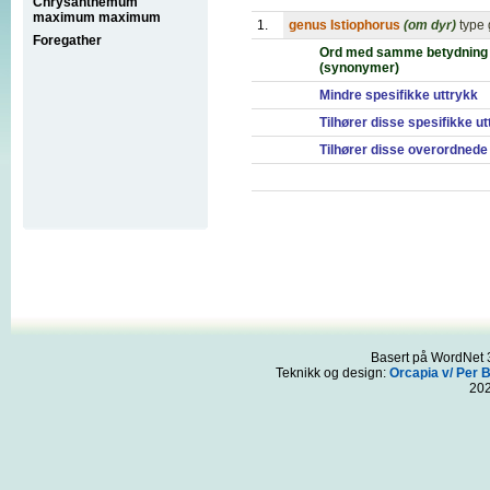
Chrysanthemum
maximum maximum
1.
genus Istiophorus
(om dyr)
type 
Foregather
Ord med samme betydning
(synonymer)
Mindre spesifikke uttrykk
Tilhører disse spesifikke u
Tilhører disse overordnede
Basert på WordNet 3
Teknikk og design:
Orcapia v/ Per 
20