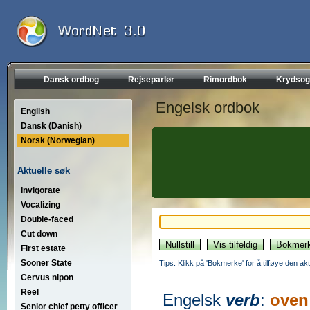
Dansk ordbog
Rejseparlør
Rimordbok
Krydsog
Engelsk ordbok
English
Dansk (Danish)
Norsk (Norwegian)
Aktuelle søk
Invigorate
Vocalizing
Double-faced
Cut down
First estate
Sooner State
Tips: Klikk på 'Bokmerke' for å tilføye den akt
Cervus nipon
Reel
Engelsk
verb
:
oven 
Senior chief petty officer