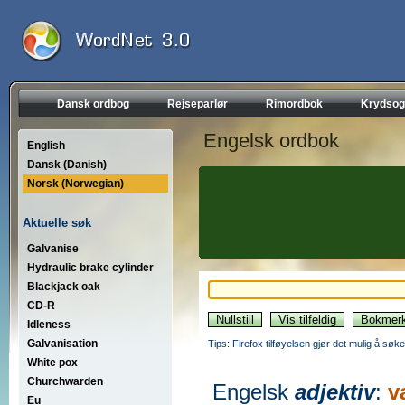
Dansk ordbog
Rejseparlør
Rimordbok
Krydsog
Engelsk ordbok
English
Dansk (Danish)
Norsk (Norwegian)
Aktuelle søk
Galvanise
Hydraulic brake cylinder
Blackjack oak
CD-R
Idleness
Galvanisation
Tips: Firefox tilføyelsen gjør det mulig å søke
White pox
Churchwarden
Engelsk
adjektiv
:
v
Eu