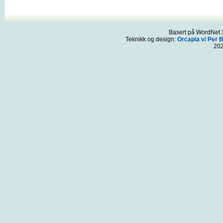
Basert på WordNet 3
Teknikk og design:
Orcapia v/ Per 
20