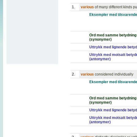
1.
various
of many different kinds p
Eksempler med tilsvarende
Ord med samme betydning
(synonymer)
Uttrykk med lignende bety
Uttrykk med motsatt betyd
(antonymer)
2.
various
considered individually
Eksempler med tilsvarende
Ord med samme betydning
(synonymer)
Uttrykk med lignende bety
Uttrykk med motsatt betyd
(antonymer)